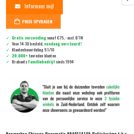
Informeer mij!
PRIJS OPVRAGEN
Gratis verzending
vanaf €75,- excl. BTW
Voor 14:30 besteld,
vandaag verstuurd!
Klantenbeoordeling 9.1/10
20.000+
tevreden klanten
Brabants
Familiebedrijf
sinds 1994
Kenmerken Chicago Pneumatic 8940174745 Polijstcrème t.b.v.