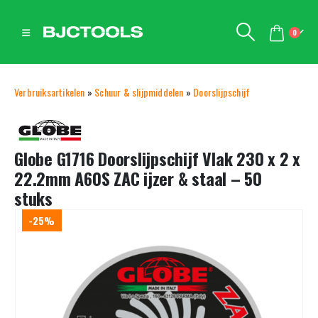
0
Verbruiksartikelen
»
Schuur & slijpmiddelen
»
Doorslijpschijf
Globe G1716 Doorslijpschijf Vlak 230 x 2 x
22.2mm A60S ZAC ijzer & staal – 50
stuks
-25%