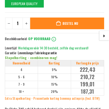
EUROPEAN QUALITY
BESTEL NU
Beschikbaarheid:
OP VOORRAAD
Levertijd:
Werkdagen vóór 14:30 besteld, zelfde dag verstuurd!
Garantie:
Levenslange fabrieksgarantie
Stapelkorting - combineren mag!
Hoeveelheid
Korting
Verlaagde prijs
222,43
4
5%
210,72
5 - 6
10%
199,01
7 - 9
15%
187,31
10 +
20%
Extra Stapelkorting - Procentuele korting bovenop actieprijs (Incl. BTW)
De Globe ZAC schijf halveert dankzij zijn geringe dikte de slijptijd