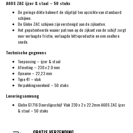
A60S ZAC ijzer & staal – 50 stuks
De geringe dikte halveert de slijptijd ten opzichte van standaard
schijven.
De Globe ZAC schijven zijn verstevigd aan de zijkanten.
Het gepatenteerde waaier patroon op de zijkant van de schijf zorgt
voor verlaagde frictie, verlaagde hitteproductie en een snellere
snede.
Technische gegevens
Toepassing – ijzer & staal
Afmeting – 230 x 2.0 mm
Opname – 22,23 mm
Type 41 – vlak
Verpakkingseenheid – 50 stuks
Leveringsomvang
Globe G1716 Doorslijpschijf Vlak 230 x 2 x 22.2mm A60S ZAC ijzer
& staal – 50 stuks
GRATIS VERZENDING