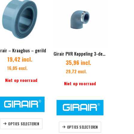
irair – Kraagbus – gerild
Girair PVR Koppeling 3-delig met messing binnendraad
19,42 incl.
35,96 incl.
Prijs o
16,05 excl.
29,72 excl.
Niet op voorraad
Verwachte 
Niet op voorraad
we
Dit product heeft meerdere variaties. Deze optie kan gekozen worden op de productpagina
 op de productpagina
Dit product heeft meerdere variaties. Deze optie kan gekozen worden op de productpagina
OPTIES SELECTEREN
L
OPTIES SELECTEREN