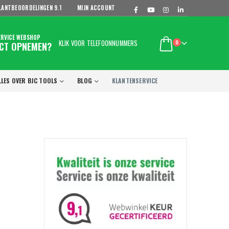
LANTBEOORDELINGEN
9.1
MIJN ACCOUNT
ERVICE WEBSHOP
KLIK VOOR TELEFOONNUMMERS
0
CT OPNEMEN?
LLES OVER BJC TOOLS
BLOG
KLANTENSERVICE