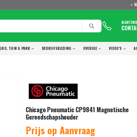
✓ K
KLANTENS
CONTA
GRO, TUIN & PARK
BEDRIJFSKLEDING
OVERIGE
VIDEO’S
A
Chicago Pneumatic CP9841 Magnetische
Gereedschapshouder
Prijs op Aanvraag