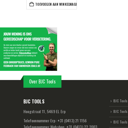
TOEVOEGEN AAN WINKELWAGEN
Over BJC Tools
BJC TOOLS
BJC Tools 
Hoogstraat 11, 5469 EL Erp
BJC Tools
Telefoonnummer Erp:
+
31 (0413) 21 1156
BJC Tools
Telefoonnummer Webshop:
+
31 (0413) 22 2003