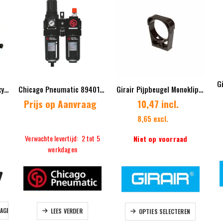
G
Weldkar Drukregelaar Maxy Flow – Menggas
Chicago Pneumatic 8940171927 Composiet Luchtbehandelingsset – 1/4″
Girair Pijpbeugel Monoklip – M8 binnendraad
Prijs op Aanvraag
10,47 incl.
8,65 excl.
Verwachte levertijd: 2 tot 5
Niet op voorraad
werkdagen
Dit product heeft meerdere variaties. Deze optie kan gekozen worden
WAGEN
LEES VERDER
OPTIES SELECTEREN