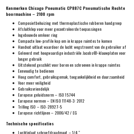
Kenmerken Chicago Pneumatic CP887C Pneumatische Rechte
boormachine – 2100 rpm
Composietbehuizing met thermoplastische rubberen handgreep
Afsluitklep voor meer gecontroleerde toepassingen
Ingebouwde omkeer ring
Compacte low-profile kop om in krappe ruimtes te komen
Handvat uitlaat waardoor de lucht wegstroomt van de gebruiker af
Geleverd met hoogwaardige industriële Jacobs®-klauwplaten voor
langer gebruik
Uitstekend geschikt voor boren en schroeven in krappe ruimtes
Eenvoudig te bedienen
Hoog comfort, gebruiksgemak, toegankelijkheid en duurzaamheid
Voor meer veiligheid
Gebruiksvriendelijk
Europese geluidsnorm – ISO 15744
Europese normen – EN ISO 11148-3: 2012
Trilling ISO – ISO-28927-5
Europese richtlijnen – 2006/42 / EG
Technische specificaties
Luchtinlaat schroefdraadmaat – 1/4 “