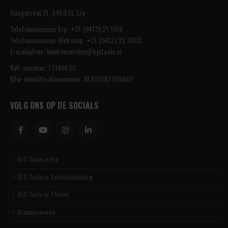
Hoogstraat 11, 5469 EL Erp
Telefoonnummer Erp:
+
31 (0413) 21 1156
Telefoonnummer Webshop:
+
31 (0413) 22 2003
E-mailadres:
klantenservice@bjctools.nl
KvK-nummer: 17140625
Btw-identificatienummer: NL810287985B01
VOLG ONS OP DE SOCIALS
BJC Tools in Erp
BJC Tools in Geertruidenberg
BJC Tools in Tholen
Klantenservice