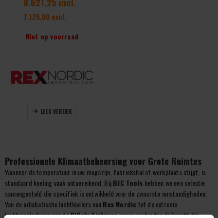
8.621,25 incl.
7.125,00 excl.
Niet op voorraad
LEES VERDER
Professionele Klimaatbeheersing voor Grote Ruimtes
Wanneer de temperatuur in uw magazijn, fabriekshal of werkplaats stijgt, is
standaard koeling vaak ontoereikend. Bij
BJC Tools
hebben we een selectie
samengesteld die specifiek is ontwikkeld voor de zwaarste omstandigheden.
Van de adiabatische luchtkoelers van
Rex Nordic
tot de extreme
luchtverplaatsing van de
D’Orly Airforce
-serie, wij bieden de kracht die