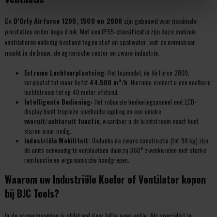
De
D’Orly Airforce 1200, 1500 en 2000
zijn gebouwd voor maximale
prestaties onder hoge druk. Met een IP55-classificatie zijn deze mobiele
ventilatoren volledig bestand tegen stof en spatwater, wat ze onmisbaar
maakt in de bouw, de agrarische sector en zware industrie.
Extreme Luchtverplaatsing:
Het topmodel, de Airforce 2000,
verplaatst tot maar liefst
44.500 m³/h
. Hiermee creëert u een voelbare
luchtstroom tot op 40 meter afstand.
Intelligente Bediening:
Het robuuste bedieningspaneel met LCD-
display biedt traploze snelheidsregeling en een unieke
vooruit/achteruit functie
, waardoor u de luchtstroom exact kunt
sturen waar nodig.
Industriële Mobiliteit:
Ondanks de zware constructie (tot 98 kg) zijn
de units eenvoudig te verplaatsen dankzij 360° zwenkwielen met sterke
remfunctie en ergonomische handgrepen.
Waarom uw Industriële Koeler of Ventilator kopen
bij BJC Tools?
In de zomermaanden is stilstand door hitte geen optie. Als specialist in