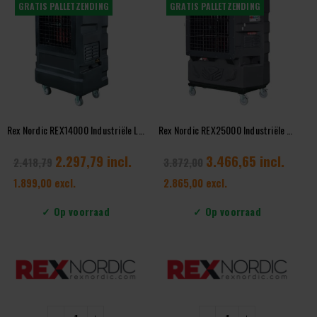
-5%
GRATIS PALLETZENDING
GRATIS PALLETZENDING
Rex Nordic REX14000 Industriële Luchtkoeler – 14.000 m³/h Werkplaatskoeling
Rex Nordic REX25000 Industriële Luchtkoeler – 25.000 m³/h Werkplaatskoeling
2.297,79 incl.
3.466,65 incl.
2.418,79
3.872,00
1.899,00 excl.
2.865,00 excl.
✓ Op voorraad
✓ Op voorraad