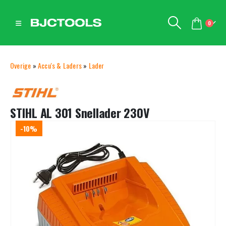
0
Overige
»
Accu's & Laders
»
Lader
STIHL AL 301 Snellader 230V
-10%