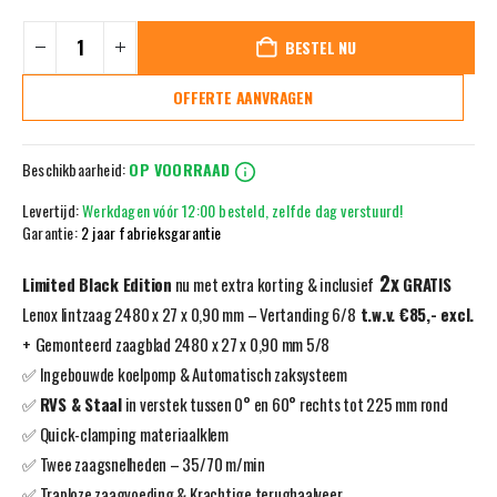
BESTEL NU
OFFERTE AANVRAGEN
Beschikbaarheid:
OP VOORRAAD
Levertijd:
Werkdagen vóór 12:00 besteld, zelfde dag verstuurd!
Garantie:
2 jaar fabrieksgarantie
2x
Limited Black Edition
nu met extra korting & inclusief
GRATIS
Lenox lintzaag 2480 x 27 x 0,90 mm – Vertanding 6/8
t.w.v. €85,- excl.
+ G
emonteerd zaagblad 2480 x 27 x 0,90 mm 5/8
✅ Ingebouwde koelpomp & Automatisch zaksysteem
✅
RVS & Staal
in verstek tussen 0° en 60° rechts tot 225 mm rond
✅ Quick-clamping materiaalklem
✅ Twee zaagsnelheden – 35/70 m/min
✅ Traploze zaagvoeding & Krachtige terughaalveer