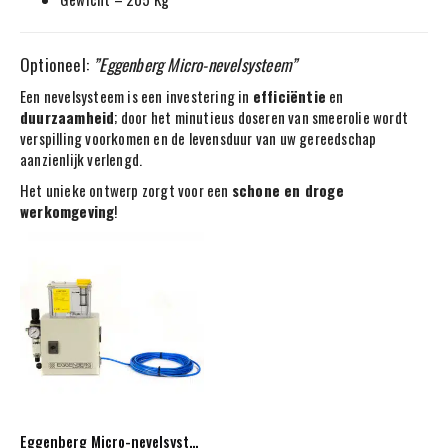
Optioneel:
”Eggenberg Micro-nevelsysteem”
Een nevelsysteem is een investering in
efficiëntie
en
duurzaamheid
; door het minutieus doseren van smeerolie wordt
verspilling voorkomen en de levensduur van uw gereedschap
aanzienlijk verlengd.
Het unieke ontwerp zorgt voor een
schone en droge
werkomgeving
!
Eggenberg Micro-nevelsysteem/doseersysteem t.b.v. bandzaagmachines