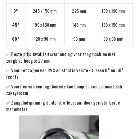
0°
245 x 150 mm
225 mm
190 x 190 mm
45°
190 x 150 mm
145 mm
150 x 150 mm
60°
120 x 90 mm
90 mm
90 x 90 mm
✅ Beste prijs-kwaliteitsverhouding voor zaagmachine met
zaagblad hoogte 27 mm
✅ Voor het zagen van RVS en staal in verstek tussen 0° en 60°
rechts
✅ Voorzien van een ingebouwde koelpomp en een automatisch
zaksysteem
✅ Zaagbladspanning duidelijk afleesbaar door geïnstalleerde
manometer