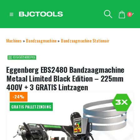
0
Machines
»
Bandzaagmachine
»
Bandzaagmachine Stationair
Eggenberg EBS2480 Bandzaagmachine
Metaal Limited Black Edition – 225mm
400V + 3 GRATIS Lintzagen
-24%
GRATIS PALLETZENDING