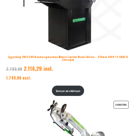
Eggenberg EBS2480 Bandzaagmachine Metaal Limited Black Edition – 225mm 400V + 3 GRATIS
Lintzagen
2.116,29 incl.
2.783,00
1.749,00 excl.
Toevoegen aan winkelwagen
PRODUCT
AANBIEDING
IN
DE
UITVERKO