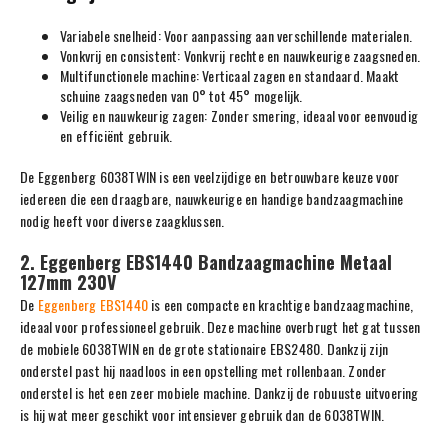
Variabele snelheid: Voor aanpassing aan verschillende materialen.
Vonkvrij en consistent: Vonkvrij rechte en nauwkeurige zaagsneden.
Multifunctionele machine: Verticaal zagen en standaard. Maakt
schuine zaagsneden van 0° tot 45° mogelijk.
Veilig en nauwkeurig zagen: Zonder smering, ideaal voor eenvoudig
en efficiënt gebruik.
De Eggenberg 6038TWIN is een veelzijdige en betrouwbare keuze voor
iedereen die een draagbare, nauwkeurige en handige bandzaagmachine
nodig heeft voor diverse zaagklussen.
2. Eggenberg EBS1440 Bandzaagmachine Metaal
127mm 230V
De
Eggenberg EBS1440
is een compacte en krachtige bandzaagmachine,
ideaal voor professioneel gebruik. Deze machine overbrugt het gat tussen
de mobiele 6038TWIN en de grote stationaire EBS2480. Dankzij zijn
onderstel past hij naadloos in een opstelling met rollenbaan. Zonder
onderstel is het een zeer mobiele machine. Dankzij de robuuste uitvoering
is hij wat meer geschikt voor intensiever gebruik dan de 6038TWIN.