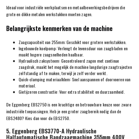
Ideaal voor industriële werkplaatsen en metaalbewerkingsbedrijven die
grote en dikke metalen werkstukken moeten zagen.
Belangrijkste kenmerken van de machine
Zaagcapaciteit van 255mm: Geschikt voor grotere werkstukken.
Ingebouwde koelpomp: Verlengt de levensduur van zaagbladen en
maakt hogere zaagsnelheden haalbaar.
Hydraulisch zaksysteem: Gecontroleerd zagen met continue
zaagdruk, maakt het mogelijk de machine langdurige zaagtrajecten
zelfstandig af te maken, terwijl je zelf verder werkt.
Quick-clamping materiaalklem: Snel aanspannen of doorvoeren van
materiaal.
Gietijzeren constructie: Voor extra stabiliteit en duurzaamheid.
De Eggenberg EBS2750 is een krachtige en betrouwbare keuze voor zware
industriële toepassingen. Heb je een groter zaagbereik nodig dan de
EBS2480? Kies dan voor de EBS2750.
5. Eggenberg EBS3770-A Hydraulische
Halfautomatische Bandzaagmachine 355mm 400V