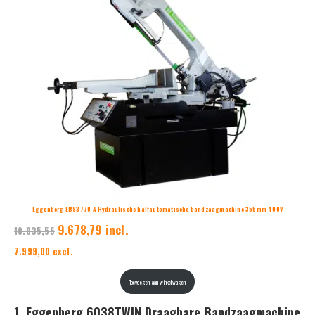
UITVERKOOP
Eggenberg EBS3770-A Hydraulische halfautomatische bandzaagmachine 355mm 400V
9.678,79 incl.
10.835,55
7.999,00 excl.
Toevoegen aan winkelwagen
1. Eggenberg 6038TWIN Draagbare Bandzaagmachine