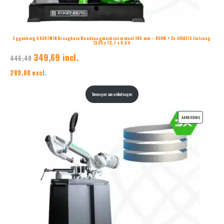
Eggenberg 6038TWIN Draagbare Bandzaagmachine metaal 105 mm – 850W + 2x GRATIS lintzaag
1335 x 12,7 x 0,64
349,69 incl.
446,49
289,00 excl.
Toevoegen aan winkelwagen
PRODUCT
AANBIEDING
IN
DE
UITVERKOOP