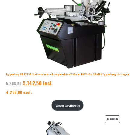
Eggenberg EBS2750 Stationaire bandzaagmachine 255mm 400V + 3x GRATIS Eggenberg Lintzagen
5.142,50 incl.
5.808,00
4.250,00 excl.
Toevoegen aan winkelwagen
PRODUCT
AANBIEDING
IN
DE