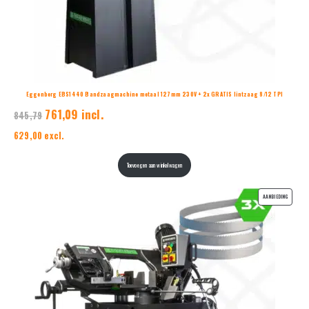
Eggenberg EBS1440 Bandzaagmachine metaal 127mm 230V + 2x GRATIS lintzaag 8/12 TPI
761,09 incl.
845,79
629,00 excl.
Toevoegen aan winkelwagen
PRODUCT
AANBIEDING
IN
DE
UITVERKO