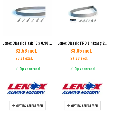
optie
optie
kan
kan
gekozen
gekozen
worden
worden
op
op
de
de
productpagina
productpag
Lenox Classic Haak 19 x 0.90 mm Vertanding 3
Lenox Classic PRO Lintzaag 27 x 0,90mm Vertanding 5/8
32,56 incl.
33,85 incl.
26,91 excl.
27,98 excl.
✓ Op voorraad
✓ Op voorraad
Dit
Dit
OPTIES SELECTEREN
OPTIES SELECTEREN
product
product
heeft
heeft