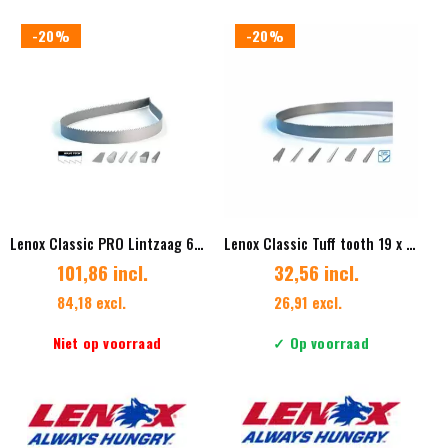
heeft
heeft
meerdere
meerdere
-20%
-20%
variaties.
variaties.
Deze
Deze
optie
optie
kan
kan
gekozen
gekozen
worden
worden
op
op
de
de
productpagina
productpag
Lenox Classic PRO Lintzaag 67 x 1,60 mm Vertanding 3/4 Diverse lengtes ES
Lenox Classic Tuff tooth 19 x 0.90 mm Vertanding 4/6
101,86 incl.
32,56 incl.
84,18 excl.
26,91 excl.
Niet op voorraad
✓ Op voorraad