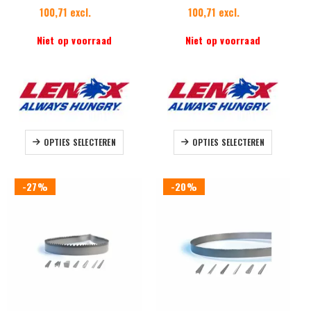
100,71 excl.
100,71 excl.
Niet op voorraad
Niet op voorraad
Dit
Dit
OPTIES SELECTEREN
OPTIES SELECTEREN
product
product
heeft
heeft
meerdere
meerdere
-27%
-20%
variaties.
variaties.
Deze
Deze
optie
optie
kan
kan
gekozen
gekozen
worden
worden
op
op
de
de
productpagina
productpag