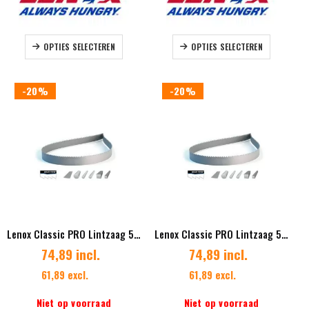
Dit
Dit
OPTIES SELECTEREN
OPTIES SELECTEREN
product
product
heeft
heeft
meerdere
meerdere
-20%
-20%
variaties.
variaties.
Deze
Deze
optie
optie
kan
kan
gekozen
gekozen
worden
worden
op
op
de
de
productpagina
productpag
Lenox Classic PRO Lintzaag 54 x 1,60 mm Vertanding 1,4/2,0 Diverse lengtes
Lenox Classic PRO Lintzaag 54 x 1,60 mm Vertanding 2/3 Diverse lengtes
74,89 incl.
74,89 incl.
61,89 excl.
61,89 excl.
Niet op voorraad
Niet op voorraad