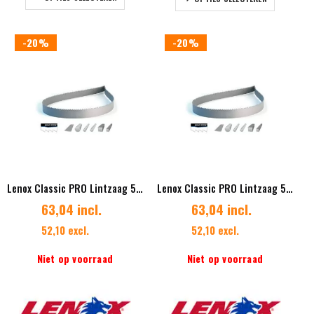
product
product
heeft
heeft
meerdere
meerdere
-20%
-20%
variaties.
variaties.
Deze
Deze
optie
optie
kan
kan
gekozen
gekozen
worden
worden
op
op
de
de
productpagina
productpag
Lenox Classic PRO Lintzaag 54 x 1,27 mm Vertanding 3/4 Diverse lengtes
Lenox Classic PRO Lintzaag 54 x 1,27 mm Vertanding 4/6 Diverse lengtes
63,04 incl.
63,04 incl.
52,10 excl.
52,10 excl.
Niet op voorraad
Niet op voorraad