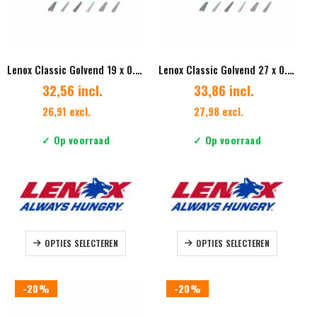
op
op
de
de
productpag
productpagina
Lenox Classic Golvend 19 x 0.90 mm Vertanding 18
Lenox Classic Golvend 27 x 0.90 mm Vertanding 18
32,56 incl.
33,86 incl.
26,91 excl.
27,98 excl.
✓ Op voorraad
✓ Op voorraad
Dit
Dit
OPTIES SELECTEREN
OPTIES SELECTEREN
product
product
heeft
heeft
meerdere
meerdere
-20%
-20%
variaties.
variaties.
Deze
Deze