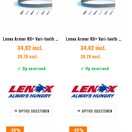
gekozen
gekozen
worden
worden
op
op
de
de
productpagina
productpag
Lenox Armor RX+ Vari-tooth 34 x 1.07 mm Vertanding 3/4
Lenox Armor RX+ Vari-tooth 34 x 1.07 mm Vertanding 3/4 ES
34,82 incl.
34,82 incl.
28,78 excl.
28,78 excl.
✓ Op voorraad
✓ Op voorraad
Dit
Dit
OPTIES SELECTEREN
OPTIES SELECTEREN
product
product
heeft
heeft
meerdere
meerdere
-39%
-20%
variaties.
variaties.