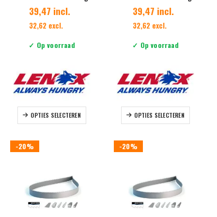
39,47 incl.
39,47 incl.
32,62 excl.
32,62 excl.
✓ Op voorraad
✓ Op voorraad
Dit
Dit
OPTIES SELECTEREN
OPTIES SELECTEREN
product
product
heeft
heeft
meerdere
meerdere
-20%
-20%
variaties.
variaties.
Deze
Deze
optie
optie
kan
kan
gekozen
gekozen
worden
worden
op
op