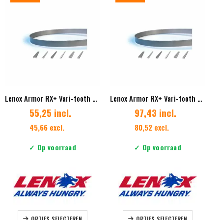
Deze
Deze
optie
optie
kan
kan
gekozen
gekozen
worden
worden
op
op
de
de
productpagina
productpag
Lenox Armor RX+ Vari-tooth 34 x 1.07 mm Vertanding 4/6
Lenox Armor RX+ Vari-tooth 41 x 1.27 mm Vertanding 2/3
55,25 incl.
97,43 incl.
45,66 excl.
80,52 excl.
✓ Op voorraad
✓ Op voorraad
Dit
Dit
OPTIES SELECTEREN
OPTIES SELECTEREN