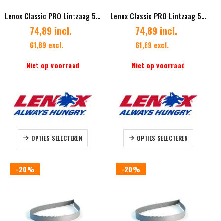
Lenox Classic PRO Lintzaag 54 x 1,60 mm Vertanding 4/6 Diverse lengtes
Lenox Classic PRO Lintzaag 54 x 1.60 mm Vertanding 3/4 Diverse lengtes
74,89 incl.
74,89 incl.
61,89 excl.
61,89 excl.
Niet op voorraad
Niet op voorraad
Dit
Dit
OPTIES SELECTEREN
OPTIES SELECTEREN
product
product
heeft
heeft
meerdere
meerdere
-20%
-20%
variaties.
variaties.
Deze
Deze
optie
optie
kan
kan
gekozen
gekozen