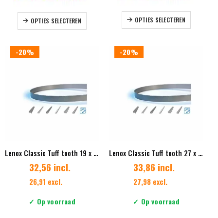
Dit
Dit
OPTIES SELECTEREN
OPTIES SELECTEREN
product
product
heeft
heeft
meerdere
meerdere
-20%
-20%
variaties.
variaties.
Deze
Deze
optie
optie
kan
kan
gekozen
gekozen
worden
worden
op
op
de
de
productpag
productpagina
Lenox Classic Tuff tooth 19 x 0.90 mm Vertanding 6/8
Lenox Classic Tuff tooth 27 x 0.90 mm Vertanding 4/6
32,56 incl.
33,86 incl.
26,91 excl.
27,98 excl.
✓ Op voorraad
✓ Op voorraad