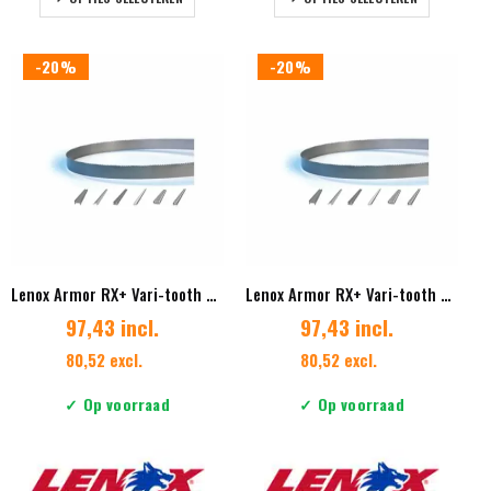
product
product
heeft
heeft
meerdere
meerdere
-20%
-20%
variaties.
variaties.
Deze
Deze
optie
optie
kan
kan
gekozen
gekozen
worden
worden
op
op
de
de
productpagina
productpag
Lenox Armor RX+ Vari-tooth 41 x 1.27 mm Vertanding 3/4
Lenox Armor RX+ Vari-tooth 41 x 1.27 mm Vertanding 3/4 ES
97,43 incl.
97,43 incl.
80,52 excl.
80,52 excl.
✓ Op voorraad
✓ Op voorraad