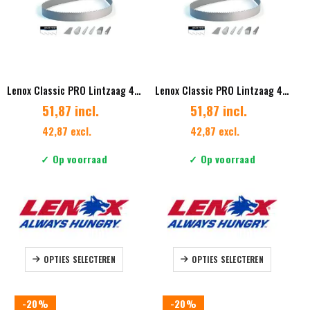
gekozen
gekozen
worden
worden
op
op
de
de
productpagina
productpag
Lenox Classic PRO Lintzaag 41 x 1.27 mm Vertanding 3/4 Diverse lengtes
Lenox Classic PRO Lintzaag 41 x 1.27 mm Vertanding 4/6 Diverse lengtes
51,87 incl.
51,87 incl.
42,87 excl.
42,87 excl.
✓ Op voorraad
✓ Op voorraad
Dit
Dit
OPTIES SELECTEREN
OPTIES SELECTEREN
product
product
heeft
heeft
meerdere
meerdere
-20%
-20%
variaties.
variaties.