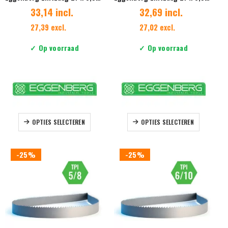
33,14 incl.
32,69 incl.
27,39 excl.
27,02 excl.
✓ Op voorraad
✓ Op voorraad
Dit
Dit
OPTIES SELECTEREN
OPTIES SELECTEREN
product
product
heeft
heeft
meerdere
meerdere
-25%
-25%
variaties.
variaties.
Deze
Deze
optie
optie
kan
kan
gekozen
gekozen
worden
worden
op
op