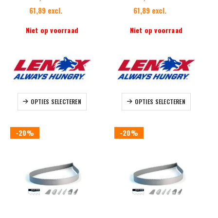
61,89 excl.
61,89 excl.
Niet op voorraad
Niet op voorraad
Dit
Dit
OPTIES SELECTEREN
OPTIES SELECTEREN
product
product
heeft
heeft
meerdere
meerdere
-20%
-20%
variaties.
variaties.
Deze
Deze
optie
optie
kan
kan
gekozen
gekozen
worden
worden
op
op
de
de
productpagina
productpag