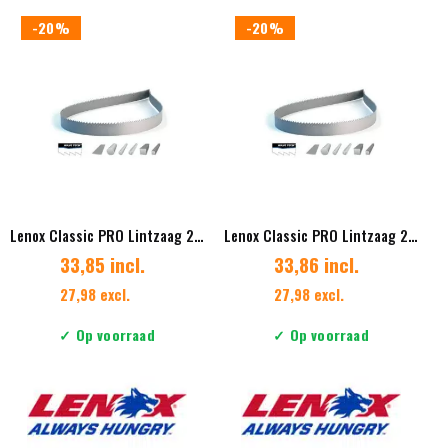
meerdere
meerdere
-20%
-20%
variaties.
variaties.
Deze
Deze
optie
optie
kan
kan
gekozen
gekozen
worden
worden
op
op
de
de
productpagina
productpag
Lenox Classic PRO Lintzaag 27 x 0.90mm Vertanding 2/3 Diverse lengtes
Lenox Classic PRO Lintzaag 27 x 0.90mm Vertanding 3/4
33,85 incl.
33,86 incl.
27,98 excl.
27,98 excl.
✓ Op voorraad
✓ Op voorraad