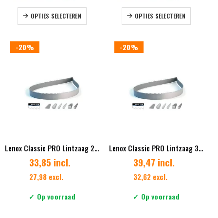
Dit
Dit
OPTIES SELECTEREN
OPTIES SELECTEREN
product
product
heeft
heeft
meerdere
meerdere
-20%
-20%
variaties.
variaties.
Deze
Deze
optie
optie
kan
kan
gekozen
gekozen
worden
worden
op
op
de
de
productpagina
productpag
Lenox Classic PRO Lintzaag 27 x 0.90mm Vertanding 4/6
Lenox Classic PRO Lintzaag 34 x 1.07 mm Vertanding 1.4/2.0 Diverse lengtes
33,85 incl.
39,47 incl.
27,98 excl.
32,62 excl.
✓ Op voorraad
✓ Op voorraad