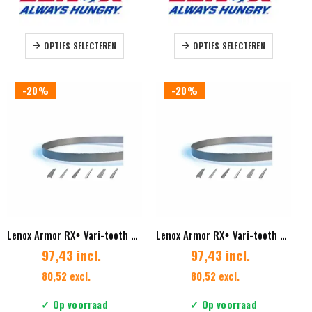
Dit
Dit
OPTIES SELECTEREN
OPTIES SELECTEREN
product
product
heeft
heeft
meerdere
meerdere
-20%
-20%
variaties.
variaties.
Deze
Deze
optie
optie
kan
kan
gekozen
gekozen
worden
worden
op
op
de
de
productpagina
productpag
Lenox Armor RX+ Vari-tooth 41 x 1.27 mm Vertanding 4/6
Lenox Armor RX+ Vari-tooth 41 x 1.27 mm Vertanding 4/6 ES
97,43 incl.
97,43 incl.
80,52 excl.
80,52 excl.
✓ Op voorraad
✓ Op voorraad