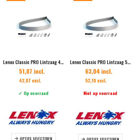
Deze
Deze
optie
optie
kan
kan
gekozen
gekozen
worden
worden
op
op
de
de
productpagina
productpag
Lenox Classic PRO Lintzaag 41 x 1.27 mm Vertanding 5/8
Lenox Classic PRO Lintzaag 54 x 1,27 mm Vertanding 2/3 Diverse lengtes
51,87 incl.
63,04 incl.
42,87 excl.
52,10 excl.
✓ Op voorraad
Niet op voorraad
Dit
Dit
OPTIES SELECTEREN
OPTIES SELECTEREN