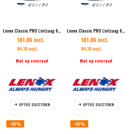
worden
worden
op
op
de
de
productpagina
productpag
Lenox Classic PRO Lintzaag 67 x 1,60 mm Vertanding 1,4/2,0 Diverse lengtes
Lenox Classic PRO Lintzaag 67 x 1,60 mm Vertanding 2/3 Diverse lengtes
101,86 incl.
101,86 incl.
84,18 excl.
84,18 excl.
Niet op voorraad
Niet op voorraad
Dit
Dit
OPTIES SELECTEREN
OPTIES SELECTEREN
product
product
heeft
heeft
meerdere
meerdere
-20%
-20%
variaties.
variaties.
Deze
Deze