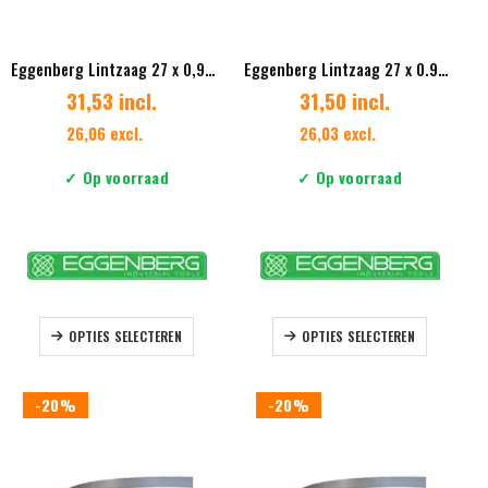
de
de
productpagina
productpag
Eggenberg Lintzaag 27 x 0,90mm Vertanding 5/8 Diverse lengtes
Eggenberg Lintzaag 27 x 0.90mm Vertanding 6/10 Diverse lengtes
31,53 incl.
31,50 incl.
26,06 excl.
26,03 excl.
✓ Op voorraad
✓ Op voorraad
Dit
Dit
OPTIES SELECTEREN
OPTIES SELECTEREN
product
product
heeft
heeft
meerdere
meerdere
-20%
-20%
variaties.
variaties.
Deze
Deze
optie
optie
kan
kan