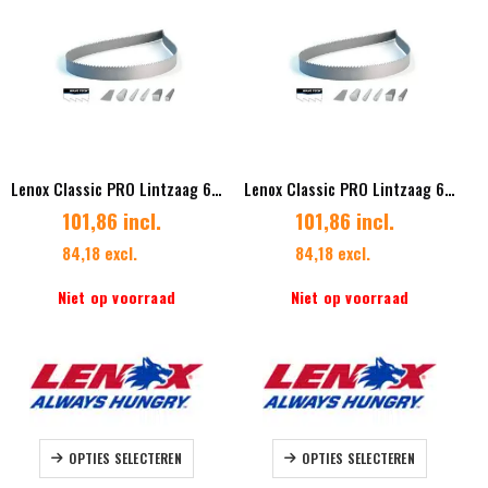
optie
optie
kan
kan
gekozen
gekozen
worden
worden
op
op
de
de
productpagina
productpag
Lenox Classic PRO Lintzaag 67 x 1,60 mm Vertanding 2/3 Diverse lengtes ES
Lenox Classic PRO Lintzaag 67 x 1,60 mm Vertanding 3/4 Diverse lengtes
101,86 incl.
101,86 incl.
84,18 excl.
84,18 excl.
Niet op voorraad
Niet op voorraad
Dit
Dit
OPTIES SELECTEREN
OPTIES SELECTEREN
product
product