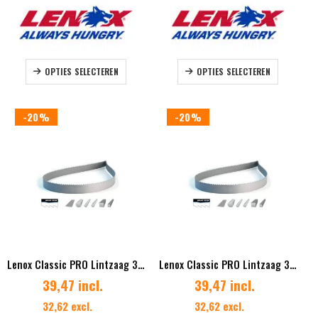
Dit
Dit
OPTIES SELECTEREN
OPTIES SELECTEREN
product
product
heeft
heeft
meerdere
meerdere
-20%
-20%
variaties.
variaties.
Deze
Deze
optie
optie
kan
kan
gekozen
gekozen
worden
worden
op
op
de
de
productpagina
productpag
Lenox Classic PRO Lintzaag 34 x 1.07 mm Vertanding 2/3 Diverse lengtes
Lenox Classic PRO Lintzaag 34 x 1.07 mm Vertanding 3/4
39,47 incl.
39,47 incl.
32,62 excl.
32,62 excl.