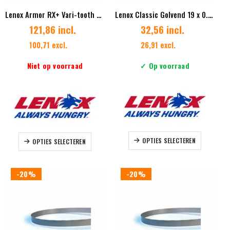
Lenox Armor RX+ Vari-tooth 54 x 1,60 mm Vertanding 3/4 ES
Lenox Classic Golvend 19 x 0.90 mm Vertanding 14
121,86 incl.
32,56 incl.
100,71 excl.
26,91 excl.
Niet op voorraad
✓ Op voorraad
Dit
Dit
OPTIES SELECTEREN
OPTIES SELECTEREN
product
product
heeft
heeft
meerdere
meerdere
-20%
-20%
variaties.
variaties.
Deze
Deze
optie
optie
kan
kan
gekozen
gekozen
worden
worden