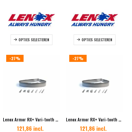
Dit
Dit
OPTIES SELECTEREN
OPTIES SELECTEREN
product
product
heeft
heeft
meerdere
meerdere
-27%
-27%
variaties.
variaties.
Deze
Deze
optie
optie
kan
kan
gekozen
gekozen
worden
worden
op
op
de
de
productpagina
productpag
Lenox Armor RX+ Vari-tooth 54 x 1,60 mm Vertanding 2/3
Lenox Armor RX+ Vari-tooth 54 x 1,60 mm Vertanding 3/4
121,86 incl.
121,86 incl.