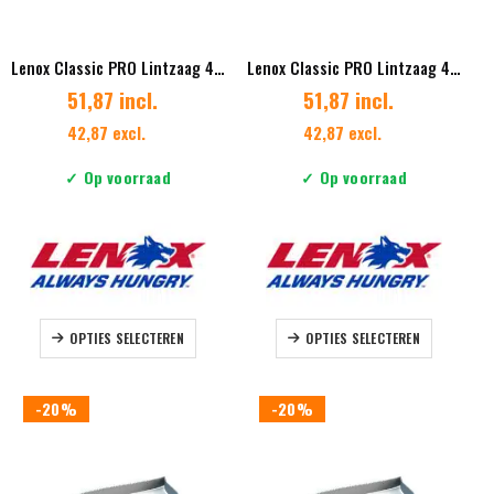
de
de
productpagina
productpag
Lenox Classic PRO Lintzaag 41 x 1.27 mm Vertanding 1.4/2.0
Lenox Classic PRO Lintzaag 41 x 1.27 mm Vertanding 2/3 Diverse lengtes
51,87 incl.
51,87 incl.
42,87 excl.
42,87 excl.
✓ Op voorraad
✓ Op voorraad
Dit
Dit
OPTIES SELECTEREN
OPTIES SELECTEREN
product
product
heeft
heeft
meerdere
meerdere
-20%
-20%
variaties.
variaties.
Deze
Deze
optie
optie
kan
kan