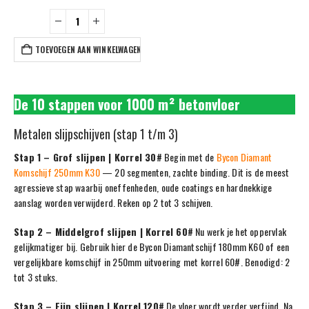
TOEVOEGEN AAN WINKELWAGEN
De 10 stappen voor 1000 m² betonvloer
Metalen slijpschijven (stap 1 t/m 3)
Stap 1 – Grof slijpen | Korrel 30#
Begin met de
Bycon Diamant
Komschijf 250mm K30
— 20 segmenten, zachte binding. Dit is de meest
agressieve stap waarbij oneffenheden, oude coatings en hardnekkige
aanslag worden verwijderd. Reken op 2 tot 3 schijven.
Stap 2 – Middelgrof slijpen | Korrel 60#
Nu werk je het oppervlak
gelijkmatiger bij. Gebruik hier de Bycon Diamantschijf 180mm K60 of een
vergelijkbare komschijf in 250mm uitvoering met korrel 60#. Benodigd: 2
tot 3 stuks.
Stap 3 – Fijn slijpen | Korrel 120#
De vloer wordt verder verfijnd. Na