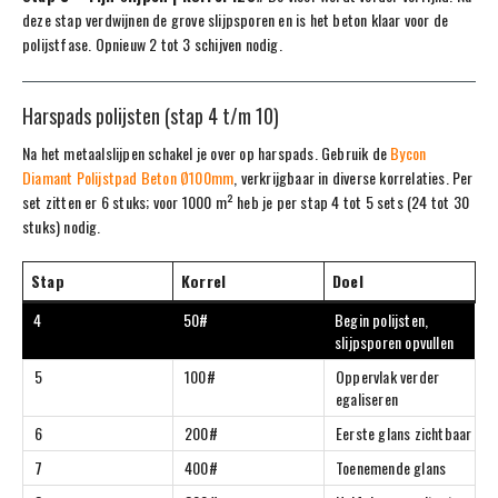
deze stap verdwijnen de grove slijpsporen en is het beton klaar voor de
polijstfase. Opnieuw 2 tot 3 schijven nodig.
Harspads polijsten (stap 4 t/m 10)
Na het metaalslijpen schakel je over op harspads. Gebruik de
Bycon
Diamant Polijstpad Beton Ø100mm
, verkrijgbaar in diverse korrelaties. Per
set zitten er 6 stuks; voor 1000 m² heb je per stap 4 tot 5 sets (24 tot 30
stuks) nodig.
Stap
Korrel
Doel
4
50#
Begin polijsten,
slijpsporen opvullen
5
100#
Oppervlak verder
egaliseren
6
200#
Eerste glans zichtbaar
7
400#
Toenemende glans