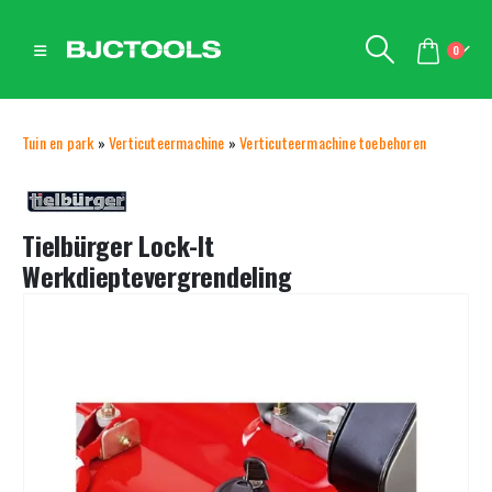
0
Tuin en park
»
Verticuteermachine
»
Verticuteermachine toebehoren
Tielbürger Lock-It
Werkdieptevergrendeling