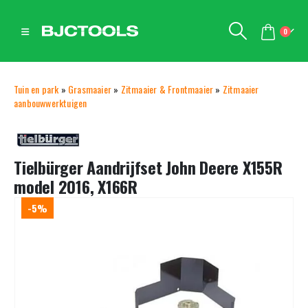
0
Tuin en park
»
Grasmaaier
»
Zitmaaier & Frontmaaier
»
Zitmaaier
aanbouwwerktuigen
Tielbürger Aandrijfset John Deere X155R
model 2016, X166R
-5%