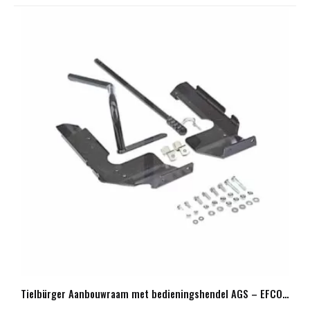
Tielbürger Aanbouwraam met bedieningshendel AGS – EFCO – Herkules – Oleo Mac – diverse modellen