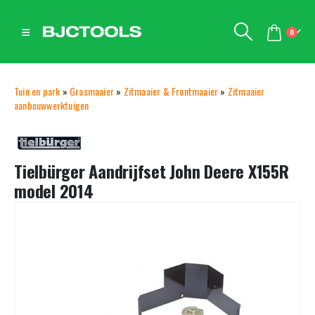
0
Tuin en park
»
Grasmaaier
»
Zitmaaier & Frontmaaier
»
Zitmaaier
aanbouwwerktuigen
Tielbürger Aandrijfset John Deere X155R
model 2014