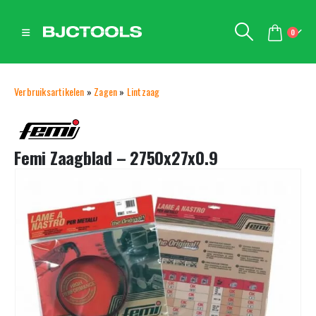
0
Verbruiksartikelen
»
Zagen
»
Lintzaag
Femi Zaagblad – 2750x27x0.9