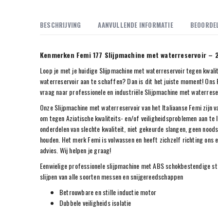
BESCHRIJVING
AANVULLENDE INFORMATIE
BEOORDEL
Kenmerken Femi 177 Slijpmachine met waterreservoir –
Loop je met je huidige Slijpmachine met waterreservoir tegen kwal
waterreservoir aan te schaffen? Dan is dit het juiste moment! On
vraag naar professionele en industriële Slijpmachine met waterrese
Onze Slijpmachine met waterreservoir van het Italiaanse Femi zijn 
om tegen Aziatische kwaliteits- en/of veiligheidsproblemen aan te 
onderdelen van slechte kwaliteit, niet gekeurde slangen, geen nood
houden. Het merk Femi is volwassen en heeft zichzelf richting ons 
advies. Wij helpen je graag!
Eenwielige professionele slijpmachine met ABS schokbestendige stru
slijpen van alle soorten messen en snijgereedschappen
Betrouwbare en stille inductie motor
Dubbele veiligheids isolatie