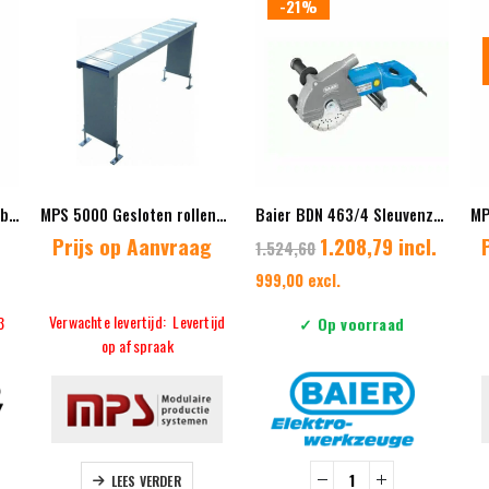
-21%
Femi NG120XL Draagbare bandzaagmachine metaal – 120 mm – 1300W – 230V
MPS 5000 Gesloten rollenbaan – Variabele lengtes
Baier BDN 463/4 Sleuvenzaagmachine 2150W
Prijs op Aanvraag
1.208,79 incl.
1.524,60
999,00 excl.
Verwachte levertijd: Levertijd
3
✓ Op voorraad
op afspraak
LEES VERDER