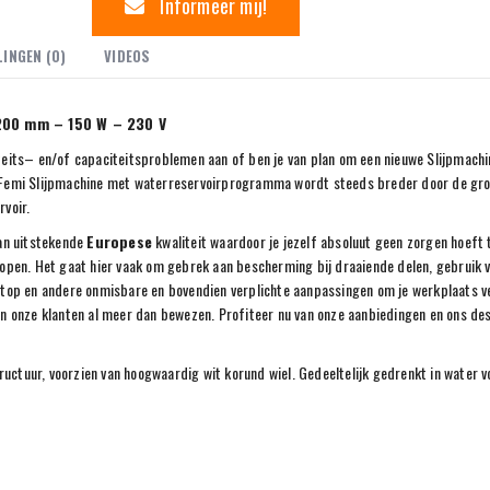
Informeer mij!
INGEN (0)
VIDEOS
 200 mm – 150 W – 230 V
iteits– en/of capaciteitsproblemen aan of ben je van plan om een nieuwe Slijpmach
s Femi Slijpmachine met waterreservoirprogramma wordt steeds breder door de gr
rvoir.
van uitstekende
Europese
kwaliteit waardoor je jezelf absoluut geen zorgen hoeft
lopen. Het gaat hier vaak om gebrek aan bescherming bij draaiende delen, gebruik 
stop en andere onmisbare en bovendien verplichte aanpassingen om je werkplaats ve
en onze klanten al meer dan bewezen. Profiteer nu van onze aanbiedingen en ons de
ctuur, voorzien van hoogwaardig wit korund wiel. Gedeeltelijk gedrenkt in water v