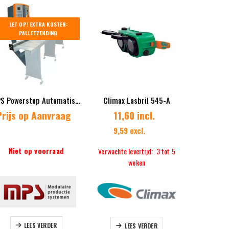
LET OP! EXTRA KOSTEN:
PALLETZENDING
MPS Powerstop Automatisch meetsysteem
Climax Lasbril 545-A
Prijs op Aanvraag
11,60 incl.
4.235
9,59 excl.
3.500,
Niet op voorraad
Verwachte levertijd: 3 tot 5
Verwachte 
weken
LEES VERDER
LEES VERDER
L