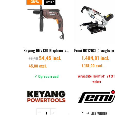
-35%
OP=OP
Keyang DMV13K Klopboor schroefmachine – 650W
54,45 incl.
1.404,81 incl.
83,49
1.161,00 excl.
45,00 excl.
Verwachte levertijd: 2 tot 
✓ Op voorraad
weken
-
+
LEES VERDER