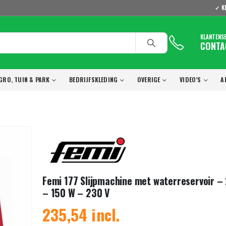
✓ K
KLANTENS
CONTA
GRO, TUIN & PARK
BEDRIJFSKLEDING
OVERIGE
VIDEO’S
A
Femi 177 Slijpmachine met waterreservoir 
– 150 W – 230 V
235,54 incl.