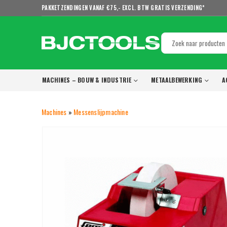
PAKKETZENDINGEN VANAF €75,- EXCL. BTW GRATIS VERZENDING*
MACHINES – BOUW & INDUSTRIE
METAALBEWERKING
A
Machines
»
Messenslijpmachine