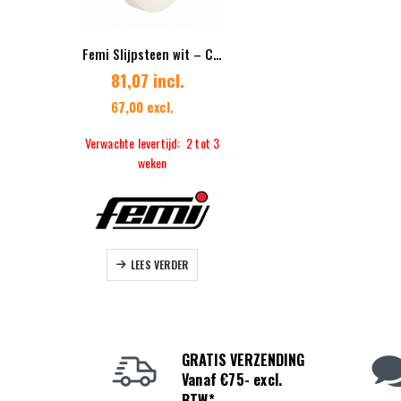
Femi Slijpsteen wit – Corundum nat – 200x40x20mm
81,07 incl.
67,00 excl.
Verwachte levertijd: 2 tot 3
weken
LEES VERDER
GRATIS VERZENDING
Vanaf €75- excl.
BTW*