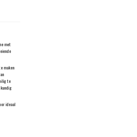
ine met
oeiende
 te maken
van
ilig te
skundig
oor ideaal