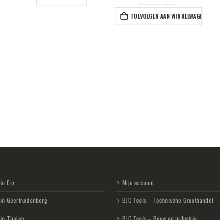
TOEVOEGEN AAN WINKELWAGEN
in Erp
Mijn account
 in Geertruidenberg
BJC Tools – Technische Groothandel
 in Tholen
BJC Tools – Bouw en Industrie