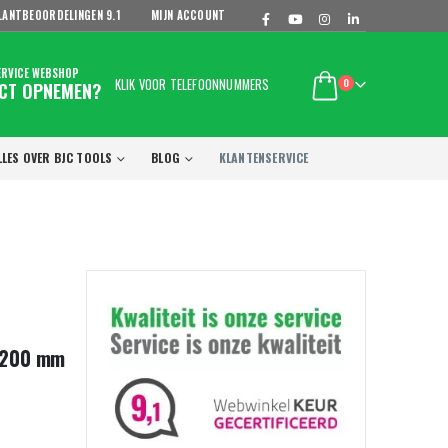
LANTBEOORDELINGEN
9.1
MIJN ACCOUNT
ERVICE WEBSHOP
KLIK VOOR TELEFOONNUMMERS
0
CT OPNEMEN?
LLES OVER BJC TOOLS
BLOG
KLANTENSERVICE
– 200 mm