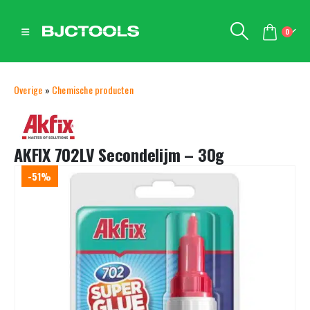
0
Overige
»
Chemische producten
AKFIX 702LV Secondelijm – 30g
-51%