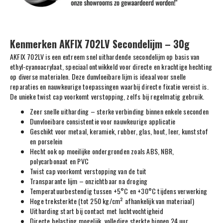
Kenmerken AKFIX 702LV Secondelijm – 30g
AKFIX 702LV is een extreem snel uithardende secondelijm op basis van
ethyl-cyanoacrylaat, speciaal ontwikkeld voor directe en krachtige hechting
op diverse materialen. Deze dunvloeibare lijm is ideaal voor snelle
reparaties en nauwkeurige toepassingen waarbij directe fixatie vereist is.
De unieke twist cap voorkomt verstopping, zelfs bij regelmatig gebruik.
Zeer snelle uitharding – sterke verbinding binnen enkele seconden
Dunvloeibare consistentie voor nauwkeurige applicatie
Geschikt voor metaal, keramiek, rubber, glas, hout, leer, kunststof
en porselein
Hecht ook op moeilijke ondergronden zoals ABS, NBR,
polycarbonaat en PVC
Twist cap voorkomt verstopping van de tuit
Transparante lijm – onzichtbaar na droging
Temperatuurbestendig tussen +5°C en +30°C tijdens verwerking
Hoge treksterkte (tot 250 kg/cm² afhankelijk van materiaal)
Uitharding start bij contact met luchtvochtigheid
Directe belasting mogelijk, volledige sterkte binnen 24 uur