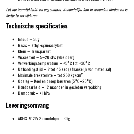
Let op: Vermijd huid- en oogcontact. Secondelijm kan in seconden binden en is
lastig te verwijderen.
Technische specificaties
Inhoud – 30g
Basis – Ethyl-cyanoacrylaat
Kleur – Transparant
Viscositeit – 5–20 cPs (vloeibaar)
Verwerkingstemperatuur – +5°C tot +30°C
Uithardingstijd – 2 tot 45 sec (afhankelijk van materiaal)
Maximale treksterkte – tot 250 kg/cm²
Opslag – Koel en droog bewaren (5°C–25°C)
Houdbaarheid – 12 maanden in gesloten verpakking
Dampdruk – <1 hPa
Leveringsomvang
AKFIX 702LV Secondelijm – 30g