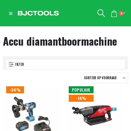
0
Accu diamantboormachine
FILTER
-34%
POPULAIR
-14%