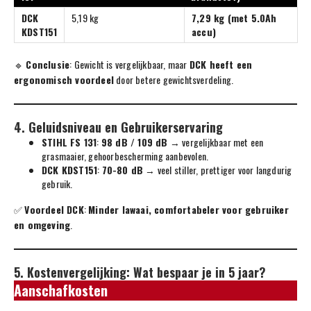
DCK
5,19 kg
7,29 kg (met 5.0Ah
KDST151
accu)
🔹
Conclusie
: Gewicht is vergelijkbaar, maar
DCK heeft een
ergonomisch voordeel
door betere gewichtsverdeling.
4. Geluidsniveau en Gebruikerservaring
STIHL FS 131
:
98 dB / 109 dB
→ vergelijkbaar met een
grasmaaier, gehoorbescherming aanbevolen.
DCK KDST151
:
70-80 dB
→ veel stiller, prettiger voor langdurig
gebruik.
✅
Voordeel DCK
:
Minder lawaai, comfortabeler voor gebruiker
en omgeving
.
5. Kostenvergelijking: Wat bespaar je in 5 jaar?
Aanschafkosten