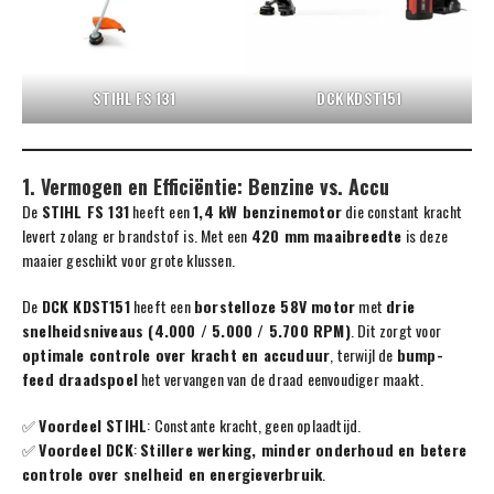
STIHL FS 131
DCK KDST151
1. Vermogen en Efficiëntie: Benzine vs. Accu
De
STIHL FS 131
heeft een
1,4 kW benzinemotor
die constant kracht
levert zolang er brandstof is. Met een
420 mm maaibreedte
is deze
maaier geschikt voor grote klussen.
De
DCK KDST151
heeft een
borstelloze 58V motor
met
drie
snelheidsniveaus (4.000 / 5.000 / 5.700 RPM)
. Dit zorgt voor
optimale controle over kracht en accuduur
, terwijl de
bump-
feed draadspoel
het vervangen van de draad eenvoudiger maakt.
✅
Voordeel STIHL
: Constante kracht, geen oplaadtijd.
✅
Voordeel DCK
:
Stillere werking, minder onderhoud en betere
controle over snelheid en energieverbruik
.