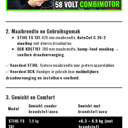
2. Maaibreedte en Gebruiksgemak
STIHL FS 131
: 420 mm maaibreedte,
AutoCut C 25-2
maaikop
met diverse draadopties.
DCK KDST151
: 380 mm maaibreedte,
bump-feed maaikop
→
snellere draadvervanging
.
✅
Voordeel STIHL
: Grotere maaibreedte voor grotere oppervlakken.
✅
Voordeel DCK
: Handiger in gebruik door
makkelijkere
draadvervanging en instelbare snelheid
.
3. Gewicht en Comfort
Gewicht zonder
Gewicht met
Model
brandstof/accu
brandstof/accu
STIHL FS
5,8 kg
±6,3 – 6,5 kg (met
131
brandstof)