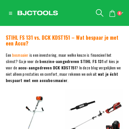
0
STIHL FS 131 vs. DCK KDST151 – Wat bespaar je met
een Accu?
Een
bosmaaier
is een investering, maar welke keuze is financieel het
slimst? Ga je voor de
benzine-aangedreven STIHL FS 131
of kies je
voor de
accu-aangedreven DCK KDST151
? In deze blog vergelijken we
niet alleen prestaties en comfort, maar rekenen we ook uit
wat je écht
bespaart met een accubosmaaier
.