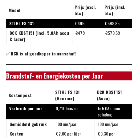
Prijs (excl.
Prijs (incl.
Model
btw)
btw)
STIHL FS 131
€495
€598,95
DCK KDST151 (incl. 5.0Ah accu
€479
€579,59
& lader)
✅
DCK is al goedkoper in aanschaf!
Brandstof- en Energiekosten per Jaar
STIHL FS 131
DCK KDST151
Kostenpost
(Benzine)
(Accu)
Verbruik per uur
0,71L benzine
1x 5.0Ah accu-
oplading
Gemiddeld gebruik
100 uur/jaar
100 uur/jaar
Kosten
€2,00 per liter
€0,30 per