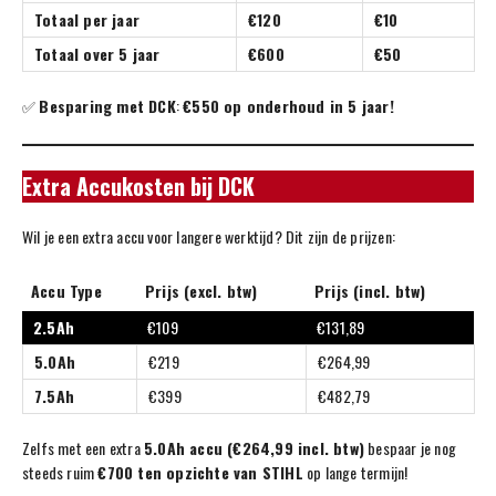
Totaal per jaar
€120
€10
Totaal over 5 jaar
€600
€50
✅
Besparing met DCK
:
€550 op onderhoud in 5 jaar!
Extra Accukosten bij DCK
Wil je een extra accu voor langere werktijd? Dit zijn de prijzen:
Accu Type
Prijs (excl. btw)
Prijs (incl. btw)
2.5Ah
€109
€131,89
5.0Ah
€219
€264,99
7.5Ah
€399
€482,79
Zelfs met een extra
5.0Ah accu (€264,99 incl. btw)
bespaar je nog
steeds ruim
€700 ten opzichte van STIHL
op lange termijn!