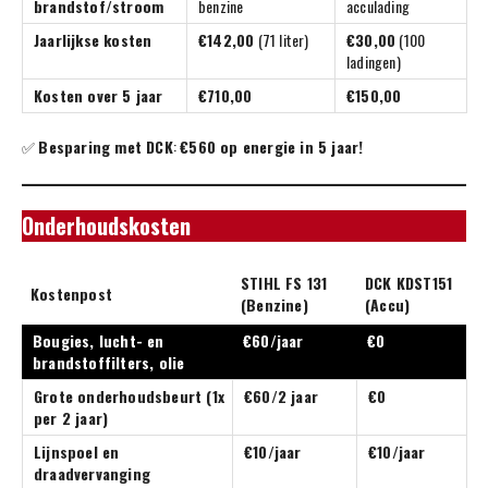
brandstof/stroom
benzine
acculading
Jaarlijkse kosten
€142,00
(71 liter)
€30,00
(100
ladingen)
Kosten over 5 jaar
€710,00
€150,00
✅
Besparing met DCK
:
€560 op energie in 5 jaar!
Onderhoudskosten
STIHL FS 131
DCK KDST151
Kostenpost
(Benzine)
(Accu)
Bougies, lucht- en
€60/jaar
€0
brandstoffilters, olie
Grote onderhoudsbeurt (1x
€60/2 jaar
€0
per 2 jaar)
Lijnspoel en
€10/jaar
€10/jaar
draadvervanging