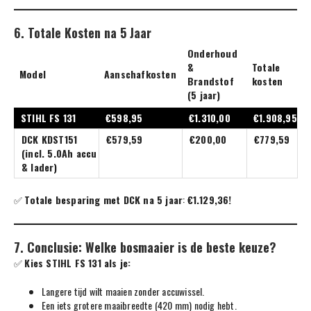
6. Totale Kosten na 5 Jaar
Onderhoud
&
Totale
Model
Aanschafkosten
Brandstof
kosten
(5 jaar)
STIHL FS 131
€598,95
€1.310,00
€1.908,95
DCK KDST151
€579,59
€200,00
€779,59
(incl. 5.0Ah accu
& lader)
✅
Totale besparing met DCK na 5 jaar
:
€1.129,36!
7. Conclusie: Welke bosmaaier is de beste keuze?
✅
Kies STIHL FS 131 als je:
Langere tijd wilt maaien zonder accuwissel.
Een iets grotere maaibreedte (420 mm) nodig hebt.