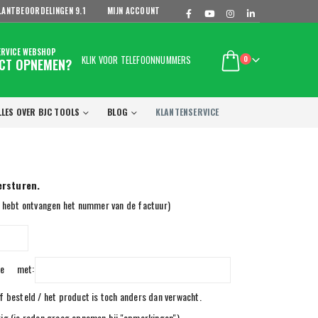
LANTBEOORDELINGEN
9.1
MIJN ACCOUNT
ERVICE WEBSHOP
KLIK VOOR TELEFOONNUMMERS
0
CT OPNEMEN?
LLES OVER BJC TOOLS
BLOG
KLANTENSERVICE
ersturen.
uur hebt ontvangen het nummer van de factuur)
ee
met:
f besteld / het product is toch anders dan verwacht.
ig (je reden graag opnemen bij ''opmerkingen'')