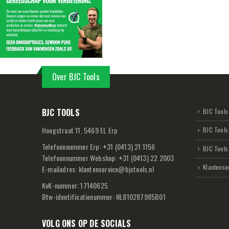
Over BJC Tools
BJC TOOLS
BJC Tools 
Hoogstraat 11, 5469 EL Erp
BJC Tools
Telefoonnummer Erp:
+
31 (0413) 21 1156
BJC Tools
Telefoonnummer Webshop:
+
31 (0413) 22 2003
Klantense
E-mailadres:
klantenservice@bjctools.nl
KvK-nummer: 17140625
Btw-identificatienummer: NL810287985B01
VOLG ONS OP DE SOCIALS