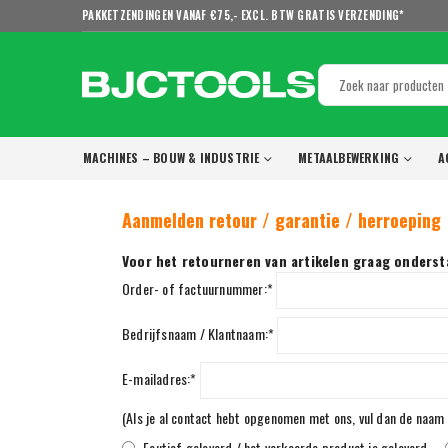
PAKKETZENDINGEN VANAF €75,- EXCL. BTW GRATIS VERZENDING*
MACHINES – BOUW & INDUSTRIE
METAALBEWERKING
A
Aanmelden retour / garantie / herroeping
Voor het retourneren van artikelen graag ondersta
Order- of factuurnummer:*
Bedrijfsnaam / Klantnaam:*
E-mailadres:*
(Als je al contact hebt opgenomen met ons, vul dan de naam
Foutief geleverd / het verkeerde product is geleverd.