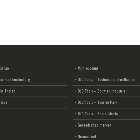
in Erp
Mijn account
 in Geertruidenberg
BJC Tools – Technische Groothandel
 in Tholen
BJC Tools – Bouw en Industrie
rvice
BJC Tools – Tuin en Park
BJC Tools – Social Media
Gereedschap merken
Nieuwsbrief