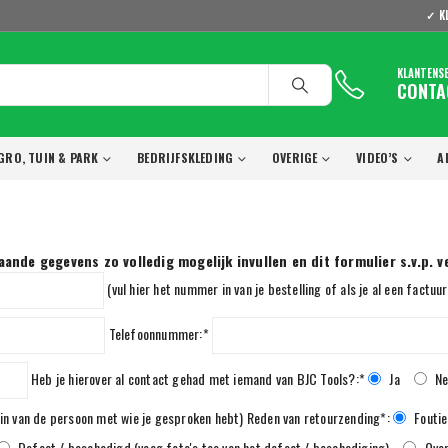
✓ K
KLANTENS
CONTA
GRO, TUIN & PARK
BEDRIJFSKLEDING
OVERIGE
VIDEO’S
A
ande gegevens zo volledig mogelijk invullen en dit formulier s.v.p. v
(vul hier het nummer in van je bestelling of als je al een fact
Telefoonnummer:*
Heb je hierover al contact gehad met iemand van BJC Tools?:*
Ja
N
 in van de persoon met wie je gesproken hebt) Reden van retourzending*:
Foutie
Defect / beschadigd (voeg foto's toe van het defect / beschadiging)
Over