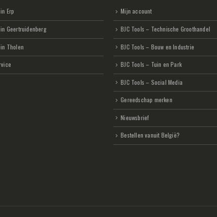
in Erp
Mijn account
 in Geertruidenberg
BJC Tools – Technische Groothandel
 in Tholen
BJC Tools – Bouw en Industrie
rvice
BJC Tools – Tuin en Park
BJC Tools – Social Media
Gereedschap merken
Nieuwsbrief
Bestellen vanuit België?