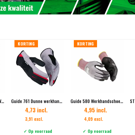
KORTING
KORTING
Sixton S3 Peak Montana Werklaars Bruin Waterproof
Guide 761 Dunne werkhandschoen Synthetisch leer
Guide 580 Werkhandschoen Nitril
4,73 incl.
4,95 incl.
3,91 excl.
4,09 excl.
✓ Op voorraad
✓ Op voorraad