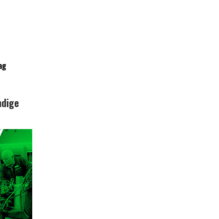
ag
ndige