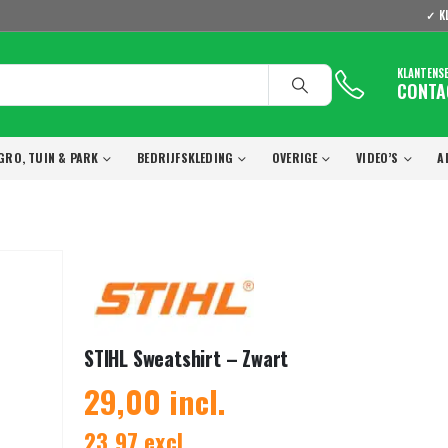
✓ K
KLANTENS
CONTA
GRO, TUIN & PARK
BEDRIJFSKLEDING
OVERIGE
VIDEO’S
A
STIHL Sweatshirt – Zwart
29,00 incl.
23,97 excl.