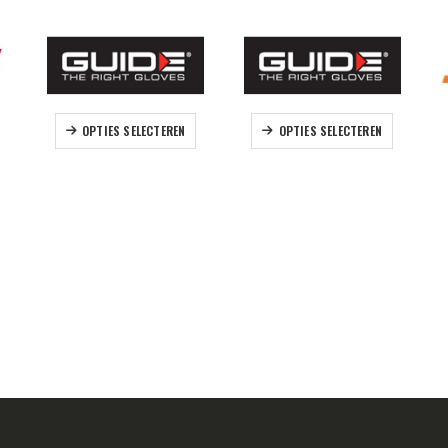
it product heeft meerdere variaties. Deze optie kan gekozen worden op de productpagina
Dit product heeft meerdere variaties. Deze optie kan gekozen worden op de productpagina
Dit product heeft meerdere variaties. Deze optie kan gekozen worden
OPTIES SELECTEREN
OPTIES SELECTEREN