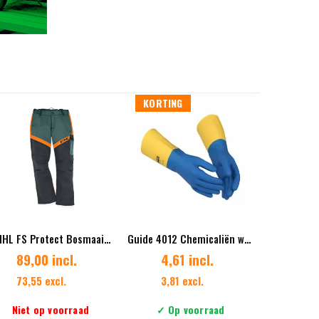
KORTING
STIHL FS Protect Bosmaaier beschermingsbroek
Guide 4012 Chemicaliën werkhandschoen – Latex/neopreen
89,00 incl.
4,61 incl.
62,9
73,55 excl.
3,81 excl.
52,0
Niet op voorraad
✓ Op voorraad
✓ Op