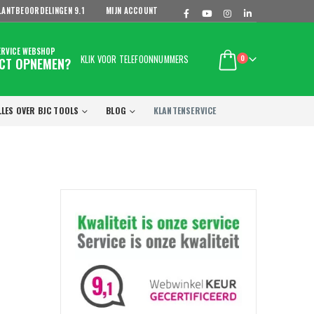
LANTBEOORDELINGEN
9.1
MIJN ACCOUNT
ERVICE WEBSHOP
KLIK VOOR TELEFOONNUMMERS
0
CT OPNEMEN?
LLES OVER BJC TOOLS
BLOG
KLANTENSERVICE