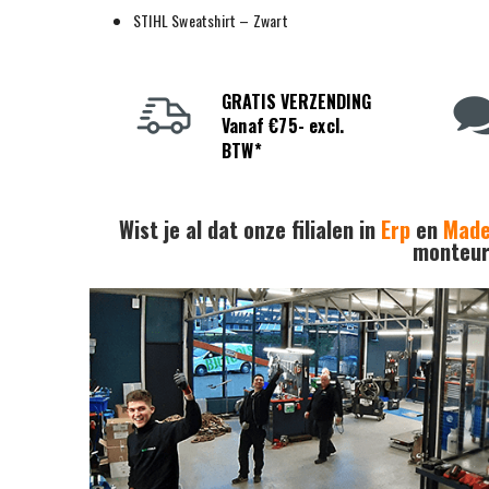
STIHL Sweatshirt – Zwart
GRATIS VERZENDING
Vanaf €75- excl.
BTW*
Wist je al dat onze filialen in
Erp
en
Mad
monteurs