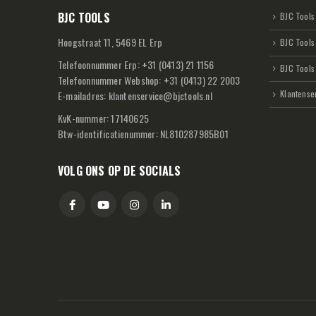
BJC TOOLS
BJC Tools 
Hoogstraat 11, 5469 EL Erp
BJC Tools
Telefoonnummer Erp:
+
31 (0413) 21 1156
BJC Tools
Telefoonnummer Webshop:
+
31 (0413) 22 2003
Klantense
E-mailadres:
klantenservice@bjctools.nl
KvK-nummer: 17140625
Btw-identificatienummer: NL810287985B01
VOLG ONS OP DE SOCIALS