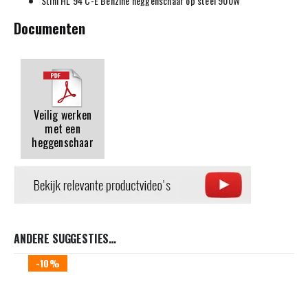
Stihl HL 94 C-E Benzine heggenschaar op steel 900W
Documenten
Veilig werken
met een
heggenschaar
ANDERE SUGGESTIES…
-10%