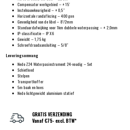
Compensator werkgebied – ± 15′
Instelnauwkeurigheid – ± 0,5″
Horizontale randaflezing – 400 gon
Gevoeligheid van de libel – 8’/2mm
Standaardafwijking voor 1km dubbele waterpassing – ± 2,0mm
IP-classificatie – IP X6
Gewicht – 1,75 kg
Schroefdraadaansluiting – 5/8″
Leveringsomvang
Nedo Z24 Waterpasinstrument 24-voudig – Set
Schietlood
Stelpen
Transportkoffer
5m baak en hoes
Nedo lichtgewicht aluminium statief
GRATIS VERZENDING
Vanaf €75- excl. BTW*