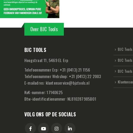
Over BJC Tools
BJC TOOLS
BJC Tools 
Hoogstraat 11, 5469 EL Erp
BJC Tools
Telefoonnummer Erp:
+
31 (0413) 21 1156
BJC Tools
Telefoonnummer Webshop:
+
31 (0413) 22 2003
Klantense
E-mailadres:
klantenservice@bjctools.nl
KvK-nummer: 17140625
Btw-identificatienummer: NL810287985B01
VOLG ONS OP DE SOCIALS