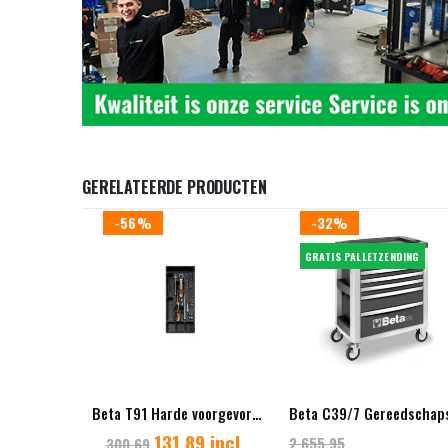
GERELATEERDE PRODUCTEN
-56%
-32%
GRATIS PALLETZENDING
Beta T91 Harde voorgevormde inzetbak
131,89 incl.
2.655,95
300,69