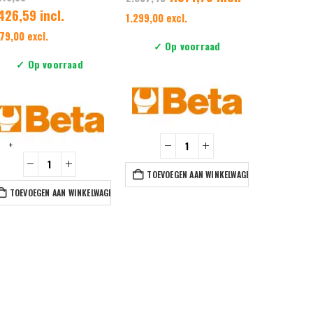
426,59 incl.
3.404,34
1.299,00 excl.
179,00 excl.
2.813,50 ex
✓ Op voorraad
✓ Op voorraad
Verwachte 
we
 op de productpagina
+
L
TOEVOEGEN AAN WINKELWAGEN
TOEVOEGEN AAN WINKELWAGEN