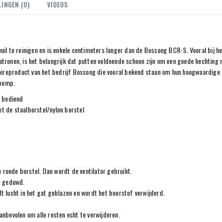
INGEN (0)
VIDEOS
l te reinigen en is enkele centimeters langer dan de Bossong BCR-S. Vooral bij h
onen, is het belangrijk dat putten voldoende schoon zijn om een ​​goede hechting 
ireproduct van het bedrijf Bossong die vooral bekend staan ​​om hun hoogwaardige
tpomp.
d bediend
t de staalborstel/nylon borstel
ronde borstel. Dan wordt de ventilator gebruikt.
t geduwd.
t lucht in het gat geblazen en wordt het boorstof verwijderd.
anbevolen om alle resten echt te verwijderen.