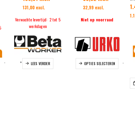
1.
131,00 excl.
32,99 excl.
1.
Verwachte levertijd: 2 tot 5
Niet op voorraad
werkdagen
5
Dit product heeft meerdere variaties. Deze optie kan gekozen worden
-
+
-
LEES VERDER
OPTIES SELECTEREN