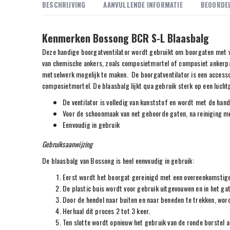
BESCHRIJVING
AANVULLENDE INFORMATIE
BEOORDEL
Kenmerken Bossong BCR S-L Blaasbalg
Deze handige boorgatventilator wordt gebruikt om boorgaten met vui
van chemische ankers, zoals composietmortel of composiet ankerpatr
metselwerk mogelijk te maken. De boorgatventilator is een accesso
composietmortel. De blaasbalg lijkt qua gebruik sterk op een luch
De ventilator is volledig van kunststof en wordt met de han
Voor de schoonmaak van net geboorde gaten, na reiniging me
Eenvoudig in gebruik
Gebruiksaanwijzing
De blaasbalg van Bossong is heel eenvoudig in gebruik:
Eerst wordt het boorgat gereinigd met een overeenkomstige 
De plastic buis wordt voor gebruik uitgevouwen en in het ga
Door de hendel naar buiten en naar beneden te trekken, word
Herhaal dit proces 2 tot 3 keer.
Ten slotte wordt opnieuw het gebruik van de ronde borstel a