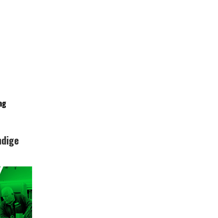
ag
ndige