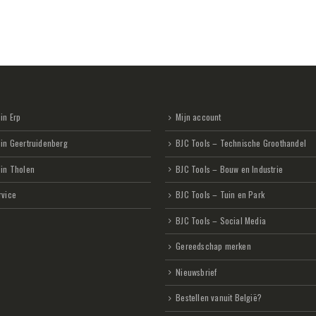
in Erp
Mijn account
 in Geertruidenberg
BJC Tools – Technische Groothandel
 in Tholen
BJC Tools – Bouw en Industrie
rvice
BJC Tools – Tuin en Park
BJC Tools – Social Media
Gereedschap merken
Nieuwsbrief
Bestellen vanuit België?