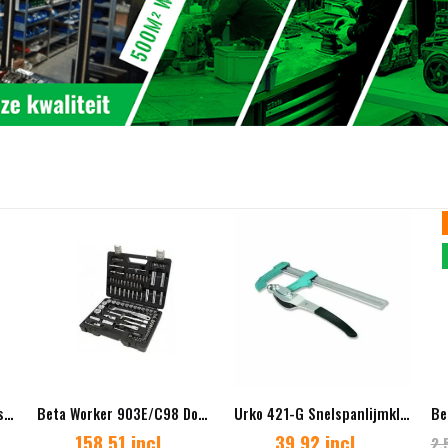
Beta C39/7 Gereedschapswagen met 7 laden – Grijs leeg
Beta Worker 903E/C98 Dopsleutelset Bitset Stiftsleutelset 98-delig
Urko 421-G Snelspanlijmklem met vergrendeling
158,51 incl.
39,92 incl.
2.