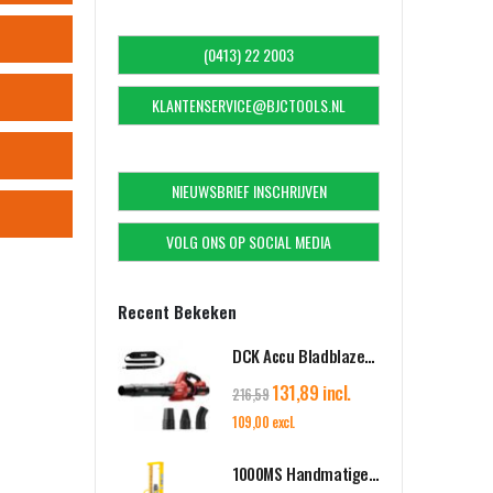
(0413) 22 2003
KLANTENSERVICE@BJCTOOLS.NL
NIEUWSBRIEF INSCHRIJVEN
VOLG ONS OP SOCIAL MEDIA
Recent Bekeken
DCK Accu Bladblazer 58V BODY - 1308m³/h luchtvolume - KDLB58211Z
131,89 incl.
216,59
109,00 excl.
1000MS Handmatige Stapelaar 1000kg - Hefbereik 1600/2500/3000mm