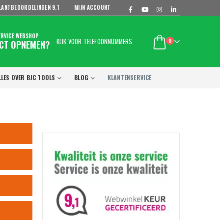
LANTBEOORDELINGEN
9.1
MIJN ACCOUNT
ERVICE WEBSHOP
KLIK VOOR TELEFOONNUMMERS
0
CT OPNEMEN?
LLES OVER BJC TOOLS
BLOG
KLANTENSERVICE