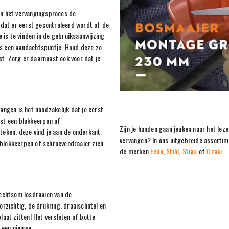
an het vervangingsproces de
k dat er eerst gecontroleerd wordt of de
 is te vinden in de gebruiksaanwijzing
is een aandachtspuntje. Houd deze zo
t. Zorg er daarnaast ook voor dat je
vangen is het noodzakelijk dat je eerst
rst een blokkeerpen of
Zijn je handen gaan jeuken naar het lez
steken, deze vind je aan de onderkant
vervangen? In ons uitgebreide assortim
 blokkeerpen of schroevendraaier zich
de merken
Echo
,
Stihl
,
Stiga
of
Ozaki
echtsom losdraaien van de
oorzichtig, de drukring, draaischotel en
plaat zitten! Het versleten of botte
 een nieuwe.