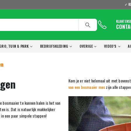
✓ K
KLANTENS
CONTA
GRO, TUIN & PARK
BEDRIJFSKLEDING
OVERIGE
VIDEO’S
A
en
ngen
Kom je er niet helemaal uit met bovens
van een bosmaaier mes
zijn alle stappe
 bosmaaier te kunnen halen is het van
en is. Dat is natuurlijk makkelijker
 in een paar simpele stappen!