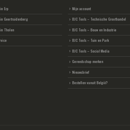
in Erp
Mijn account
 in Geertruidenberg
BJC Tools – Technische Groothandel
 in Tholen
BJC Tools – Bouw en Industrie
rvice
BJC Tools – Tuin en Park
BJC Tools – Social Media
Gereedschap merken
Nieuwsbrief
Bestellen vanuit België?