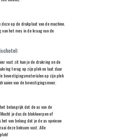
e deze op de drukplaat van de machine.
g van het mes in de kraag van de
ischotel:
er vast zit kun je de drukring en de
kring terug op zijn plek en laat daar
de bevestigingsmaterialen op zijn plek
tdraaien van de bevestigingsmoer.
het belangrijk dat de as van de
. Mocht je dus de blokkeerpen of
 het van belang dat je de as opnieuw
raai deze linksom vast. Alle
plek!