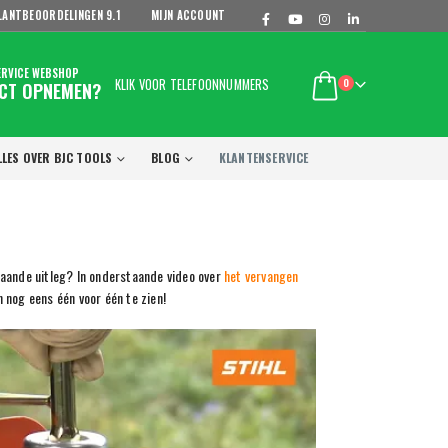
LANTBEOORDELINGEN
9.1
MIJN ACCOUNT
ERVICE WEBSHOP
KLIK VOOR TELEFOONNUMMERS
0
CT OPNEMEN?
LLES OVER BJC TOOLS
BLOG
KLANTENSERVICE
taande uitleg? In onderstaande video over
het vervangen
n nog eens één voor één te zien!