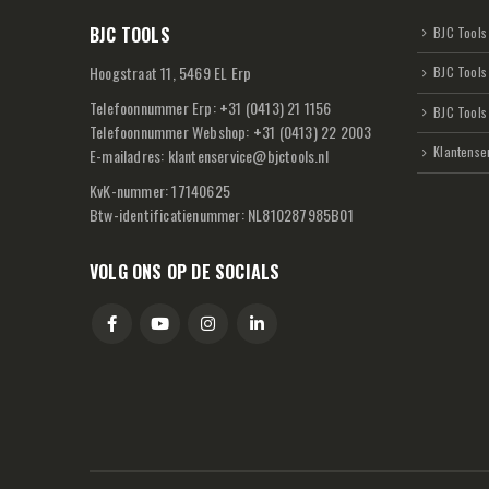
BJC TOOLS
BJC Tools 
Hoogstraat 11, 5469 EL Erp
BJC Tools
Telefoonnummer Erp:
+
31 (0413) 21 1156
BJC Tools
Telefoonnummer Webshop:
+
31 (0413) 22 2003
Klantense
E-mailadres:
klantenservice@bjctools.nl
KvK-nummer: 17140625
Btw-identificatienummer: NL810287985B01
VOLG ONS OP DE SOCIALS