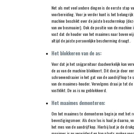
Net als met veel andere dingen is de eerste stap v
voorbereiding. Voor je verder kunt is het belangrij
machine beschikt over de juiste beschermkap (deze
van uw bosmaaier). Ook de positie van de machine 
vast dat de houder van het maaimes naar boven wijs
altijd de juiste persoonlijke bescherming draagt.
Het blokkeren van de as:
Voor dat je het snijgarnituur daadwerkelijk kan ver
de as van de machine blokkeert. Dit doe je door ee
schroevendraaier in het gat van de aandrijfkop te 
van de maaimes-houder. Vervolgens draai je tot de
vastklikt. De as is nu geblokkeerd.
Het maaimes demonteren:
Om het maaimes te demonteren begin je met het r
bevestigingsmoer. Als deze los is haal je daarna, v
het mes van de aandrijfkop. Hierbij laat je de druk
maaimes is nu verwijderd en kan plaats maken voor